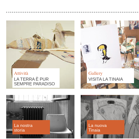
Attività
Gallery
LA TERRA È PUR
VISITA LA TINAIA
SEMPRE PARADISO
La nostra
La nuova
storia
Tinaia