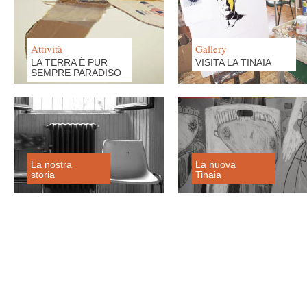
Attività
Gallery
LA TERRA È PUR
VISITA LA TINAIA
SEMPRE PARADISO
La nostra
La nuova
storia
Tinaia