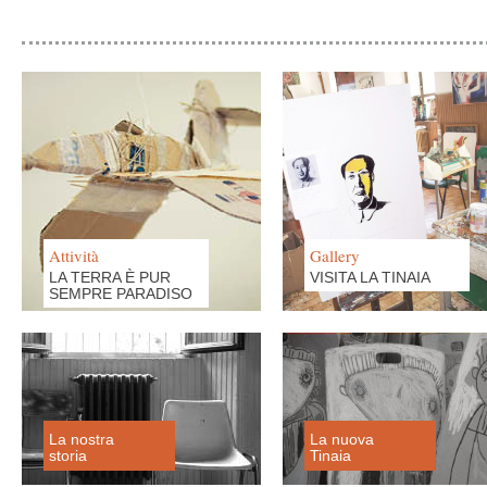
Attività
Gallery
LA TERRA È PUR
VISITA LA TINAIA
SEMPRE PARADISO
La nostra
La nuova
storia
Tinaia