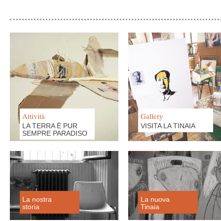
Attività
Gallery
LA TERRA È PUR
VISITA LA TINAIA
SEMPRE PARADISO
La nostra
La nuova
storia
Tinaia