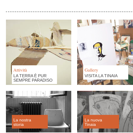
Attività
Gallery
LA TERRA È PUR
VISITA LA TINAIA
SEMPRE PARADISO
La nostra
La nuova
storia
Tinaia