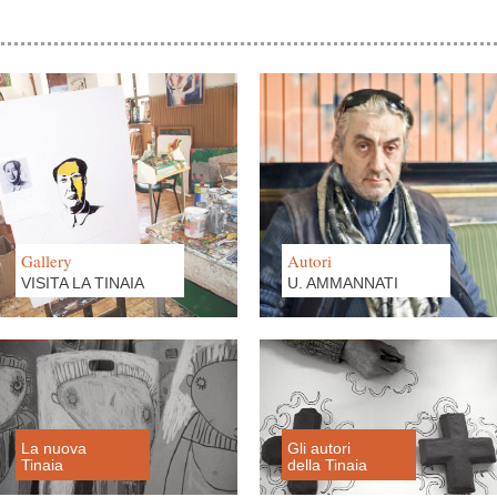
Gallery
Autori
VISITA LA TINAIA
U. AMMANNATI
La nuova
Gli autori
Tinaia
della Tinaia