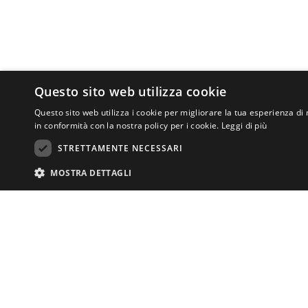
Questo sito web utilizza cookie
Questo sito web utilizza i cookie per migliorare la tua esperienza di 
in conformità con la nostra policy per i cookie.
Leggi di più
STRETTAMENTE NECESSARI
MOSTRA DETTAGLI
I cookie strettamente necessari consentono le funzionalità principali del si
CENTRO DI ATT
necessari.
ASSOCIAZIONE
Via San Salvi 12
Nome
Fornitore
/
Dominio
Scadenza
Descrizio
Tel.
055 69335
centrodiurno.lat
CookieScriptConsent
4
Questo coo
CookieScript
info@lanuovatin
settimane
banner de