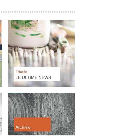
16 DICEMBRE 2021
ISPIRAZIONI VIRALI.
L'ARTE AL TEMPO DEL
CORONAVIRUS
Diario
LE ULTIME NEWS
13 LUGLIO 2021
fisicamente la Tinaia
Archivio