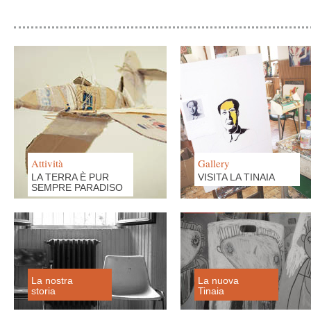
Attività
Gallery
LA TERRA È PUR
VISITA LA TINAIA
SEMPRE PARADISO
La nostra
La nuova
storia
Tinaia