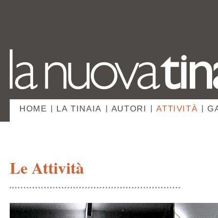
HOME
|
LA TINAIA
|
AUTORI
|
ATTIVITÀ
|
G
Le Attività