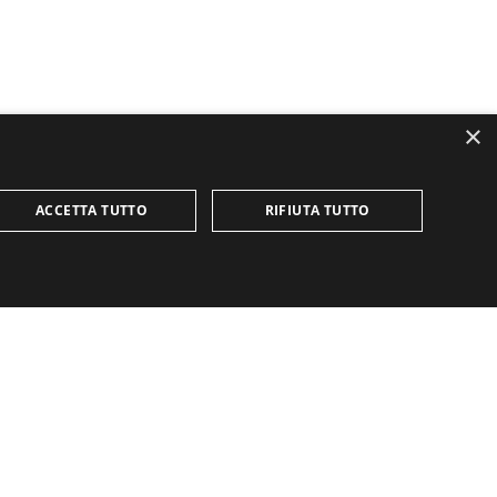
×
24 GENNAIO 2019
L'OMINO in VETRINA
ACCETTA TUTTO
RIFIUTA TUTTO
10 GENNAIO 2019
utilizzato correttamente senza i cookie strettamente
SEGUICI SU
L'OMINO DI MASSIMO
MODISTI
e
so sui cookie dei visitatori. È necessario che il
icativo