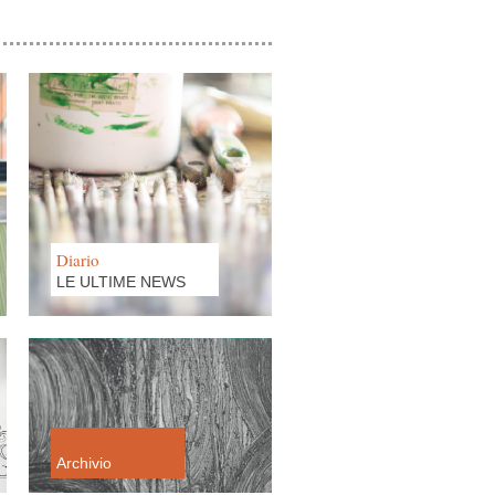
27 GIUGNO 2019
MONDI ANIMATI. OPERE
GRAFICHE E
PITTORICHE DI LAURA
NUTINI
Diario
LE ULTIME NEWS
18 APRILE 2019
Di Feo Antonio
Archivio