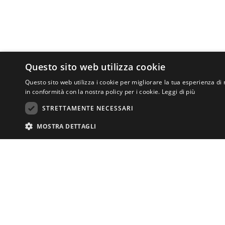
Questo sito web utilizza cookie
Questo sito web utilizza i cookie per migliorare la tua esperienza di 
in conformità con la nostra policy per i cookie.
Leggi di più
STRETTAMENTE NECESSARI
MOSTRA DETTAGLI
I cookie strettamente necessari consentono le funzionalità principali del si
CENTRO DI ATT
necessari.
ASSOCIAZIONE
Via San Salvi 12
Nome
Fornitore
/
Dominio
Scadenza
Descrizio
Tel.
055 69335
centrodiurno.lat
CookieScriptConsent
4
Questo coo
CookieScript
info@lanuovatin
settimane
banner de