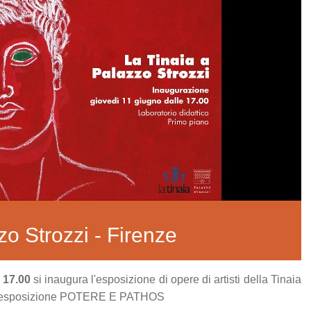
zo Strozzi - Firenze
 17.00
si inaugura l'esposizione di opere di artisti della Tinaia
 all'esposizione POTERE E PATHOS