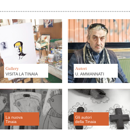
Gallery
Autori
VISITA LA TINAIA
U. AMMANNATI
La nuova
Gli autori
Tinaia
della Tinaia