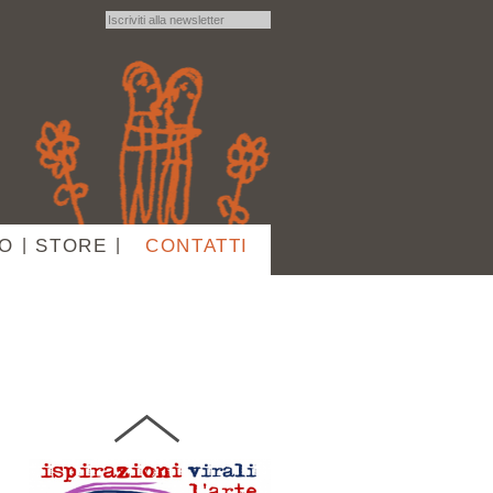
16 DICEMBRE 2021
ISPIRAZIONI VIRALI.
L'ARTE AL TEMPO DEL
CORONAVIRUS
IO
|
STORE
|
CONTATTI
13 LUGLIO 2021
fisicamente la Tinaia