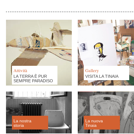
Attività
Gallery
LA TERRA È PUR
VISITA LA TINAIA
SEMPRE PARADISO
La nostra
La nuova
storia
Tinaia