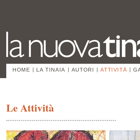
HOME
|
LA TINAIA
|
AUTORI
|
ATTIVITÀ
|
G
Le Attività