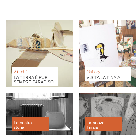
Attività
Gallery
LA TERRA È PUR
VISITA LA TINAIA
SEMPRE PARADISO
La nostra
La nuova
storia
Tinaia