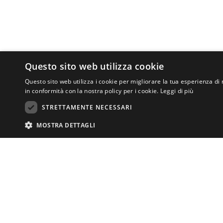
Questo sito web utilizza cookie
Questo sito web utilizza i cookie per migliorare la tua esperienza di 
in conformità con la nostra policy per i cookie.
Leggi di più
STRETTAMENTE NECESSARI
MOSTRA DETTAGLI
I cookie strettamente necessari consentono le funzionalità principali del si
CENTRO DI ATT
necessari.
ASSOCIAZIONE
Via San Salvi 12
Nome
Fornitore
/
Dominio
Scadenza
Descrizio
Tel.
055 69335
centrodiurno.lat
CookieScriptConsent
4
Questo coo
CookieScript
info@lanuovatin
settimane
banner de