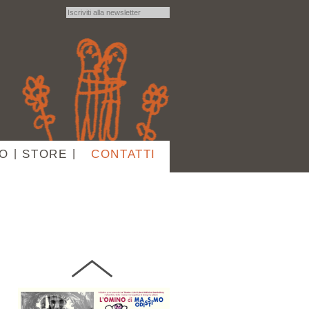
27 GIUGNO 2019
MONDI ANIMATI. OPERE
GRAFICHE E
PITTORICHE DI LAURA
NUTINI
IO
|
STORE
|
CONTATTI
18 APRILE 2019
Di Feo Antonio