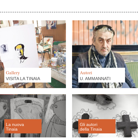
Gallery
Autori
VISITA LA TINAIA
U. AMMANNATI
La nuova
Gli autori
Tinaia
della Tinaia