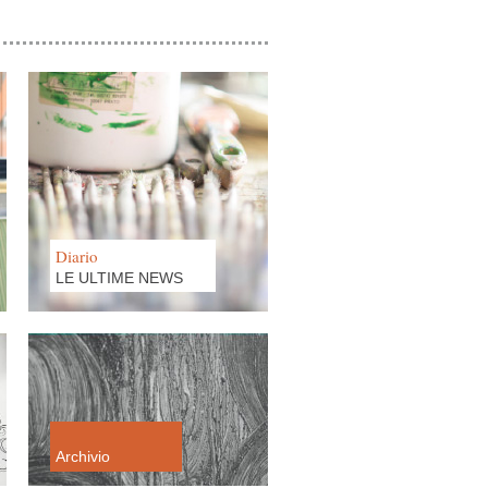
30 AGOSTO 2018
ANCHE LA FOLLIA
MERITA I SUOI
APPLAUSI. GLI ARTISTI
DELLA TINAIA IN
MOSTRA
Diario
LE ULTIME NEWS
05 LUGLIO 2018
FORME LIQUIDE. GLI
ACQUERELLI DI
ALESSANDRO VIETRI
Archivio