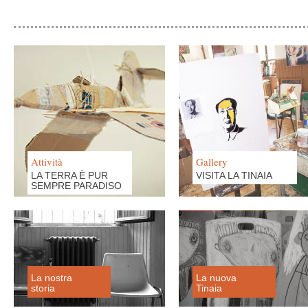
Attività
Gallery
LA TERRA È PUR
VISITA LA TINAIA
SEMPRE PARADISO
La nostra
La nuova
storia
Tinaia