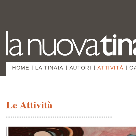
HOME
|
LA TINAIA
|
AUTORI
|
ATTIVITÀ
|
G
Le Attività