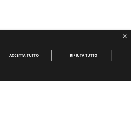
×
04 MARZO 2011
INTELLIGENZE
ROVESCIATE
ACCETTA TUTTO
RIFIUTA TUTTO
07 DICEMBRE 2010
utilizzato correttamente senza i cookie strettamente
SEGUICI SU
Dialoghi muti
e
so sui cookie dei visitatori. È necessario che il
icativo