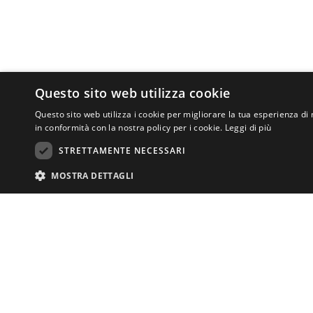
Questo sito web utilizza cookie
Questo sito web utilizza i cookie per migliorare la tua esperienza di 
in conformità con la nostra policy per i cookie.
Leggi di più
STRETTAMENTE NECESSARI
MOSTRA DETTAGLI
I cookie strettamente necessari consentono le funzionalità principali del si
CENTRO DI ATT
necessari.
ASSOCIAZIONE
Via San Salvi 12
Nome
Fornitore
/
Dominio
Scadenza
Descrizio
Tel.
055 69335
centrodiurno.lat
CookieScriptConsent
4
Questo coo
CookieScript
info@lanuovatin
settimane
banner de