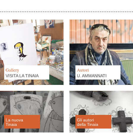
Gallery
Autori
VISITA LA TINAIA
U. AMMANNATI
La nuova
Gli autori
Tinaia
della Tinaia