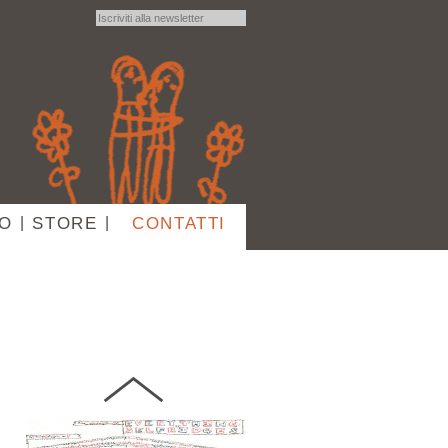
24 SETTEMBRE 2011
Visions et Créations
dissidentes
IO
|
STORE
|
CONTATTI
17 SETTEMBRE 2011
E' tutto vero