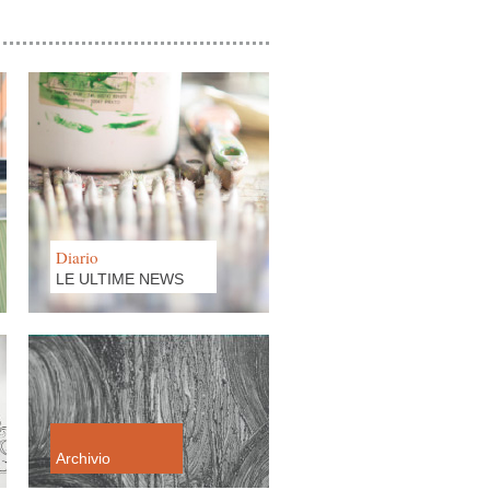
30 MAGGIO 2011
FolloWme
Diario
LE ULTIME NEWS
19 MAGGIO 2011
Fate e cavalieri
Archivio