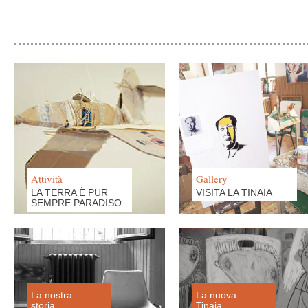
Attività
Gallery
LA TERRA È PUR
VISITA LA TINAIA
SEMPRE PARADISO
La nostra
La nuova
storia
Tinaia