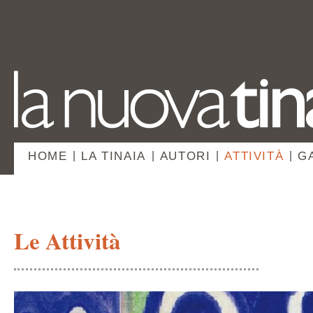
HOME
|
LA TINAIA
|
AUTORI
|
ATTIVITÀ
|
G
Le Attività