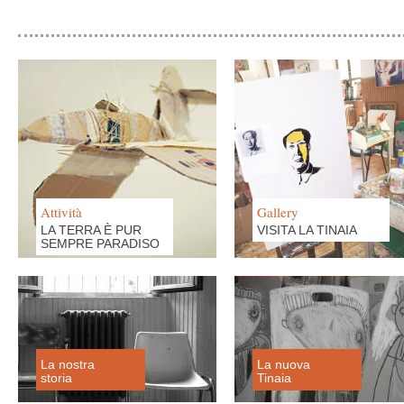
Attività
Gallery
LA TERRA È PUR
VISITA LA TINAIA
SEMPRE PARADISO
La nostra
La nuova
storia
Tinaia