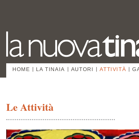
HOME
|
LA TINAIA
|
AUTORI
|
ATTIVITÀ
|
G
Le Attività