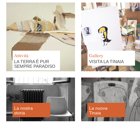
Attività
Gallery
LA TERRA È PUR
VISITA LA TINAIA
SEMPRE PARADISO
La nostra
La nuova
storia
Tinaia