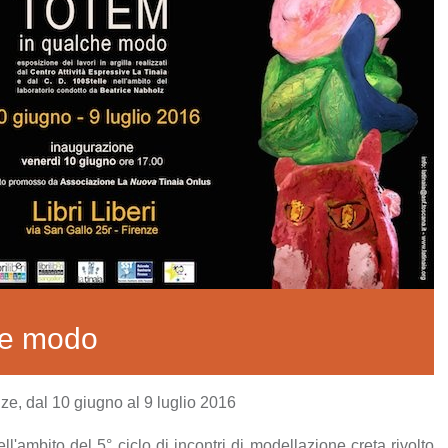
he modo
nze, dal 10 giugno al 9 luglio 2016
ll'ambito del 5° ciclo di incontri di modellazione creta rivolto