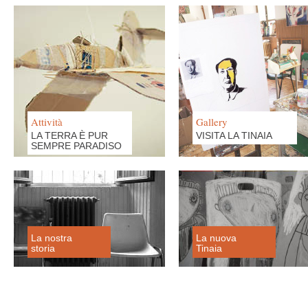
Attività
Gallery
LA TERRA È PUR
VISITA LA TINAIA
SEMPRE PARADISO
La nostra
La nuova
storia
Tinaia