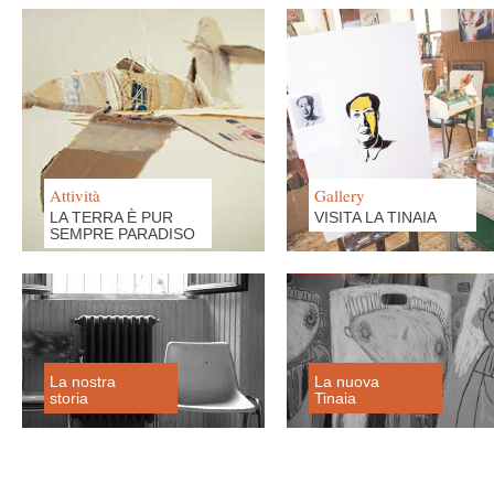
Attività
Gallery
LA TERRA È PUR
VISITA LA TINAIA
SEMPRE PARADISO
La nostra
La nuova
storia
Tinaia