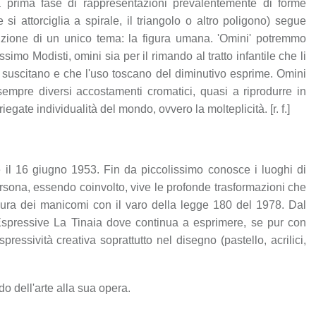
 prima fase di rappresentazioni prevalentemente di forme
si attorciglia a spirale, il triangolo o altro poligono) segue
sizione di un unico tema: la figura umana. 'Omini' potremmo
ssimo Modisti, omini sia per il rimando al tratto infantile che li
 suscitano e che l'uso toscano del diminutivo esprime. Omini
sempre diversi accostamenti cromatici, quasi a riprodurre in
egate individualità del mondo, ovvero la molteplicità. [r. f.]
 il 16 giugno 1953. Fin da piccolissimo conosce i luoghi di
ersona, essendo coinvolto, vive le profonde trasformazioni che
usura dei manicomi con il varo della legge 180 del 1978. Dal
 Espressive La Tinaia dove continua a esprimere, se pur con
pressività creativa soprattutto nel disegno (pastello, acrilici,
do dell'arte alla sua opera.