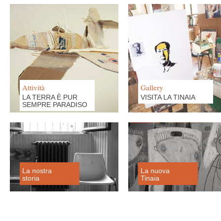
Attività
Gallery
LA TERRA È PUR
VISITA LA TINAIA
SEMPRE PARADISO
La nostra
La nuova
storia
Tinaia