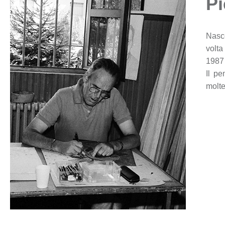
Pi
Nasce
volta
1987 
Il pe
molte