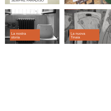
SEMPRE PARADISO
La nostra
La nuova
storia
Tinaia