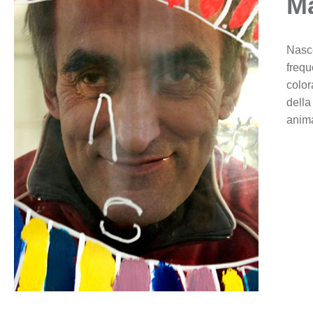
M
Nasc
frequ
color
dell
anima