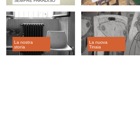
SEMPRE PARADISO
La nostra
La nuova
storia
Tinaia