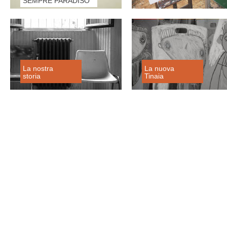
SEMPRE PARADISO
La nostra
La nuova
storia
Tinaia