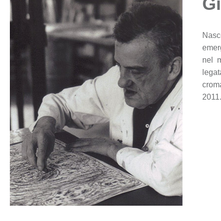
Gi
Nasc
emerg
nel m
legat
croma
2011